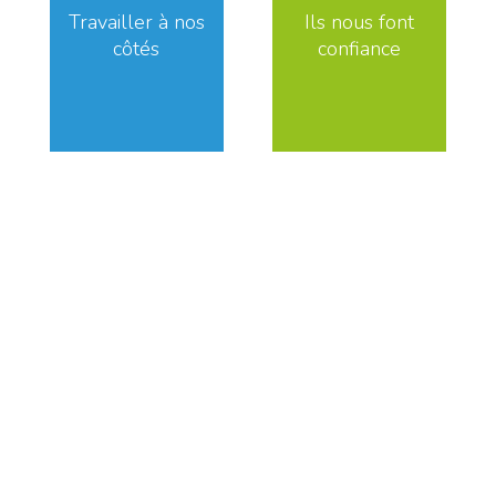
Travailler à nos
Ils nous font
côtés
confiance