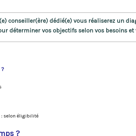
(e) conseiller(ère) dédié(e) vous réaliserez un di
our déterminer vos objectifs selon vos besoins et 
J ?
s
 selon éligibilité​
emps ?